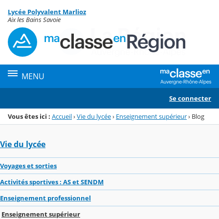
Panneau de gestion des cookies
Lycée Polyvalent Marlioz
Menu de la rubrique
Contenu
Aix les Bains Savoie
MENU
Se connecter
Vous êtes ici :
Accueil
›
Vie du lycée
›
Enseignement supérieur
›
Blog
Vie du lycée
Voyages et sorties
Activités sportives : AS et SENDM
Enseignement professionnel
Enseignement supérieur