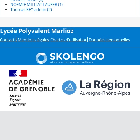
NOEMIE MILLIAT LAUFER (1)
Thomas REY-admin (2)
Lycée Polyvalent Marlioz
Contacts
Mentions légales
Chartes d'utilisation
Données personnelles