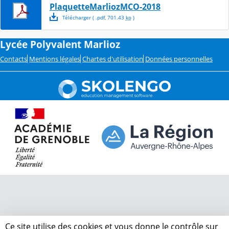
PlaquetteMarliozMCO-2018
Télécharger
( .
pdf
,
701.43
ko
)
Lycée Polyvalent Marlioz
Contacts
Mentions légales
Chartes d'utilisation
Données personnelles
Ce site utilise des cookies et vous donne le contrôle sur