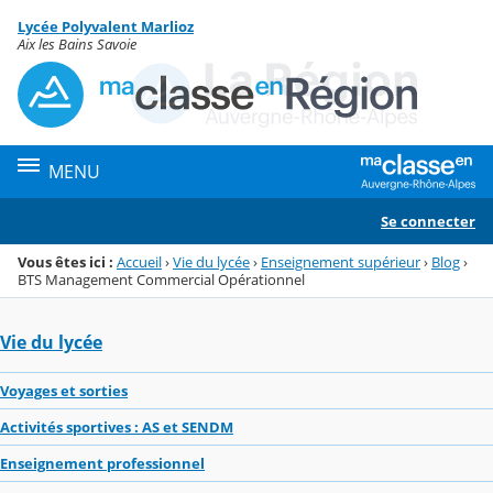
Panneau de gestion des cookies
Lycée Polyvalent Marlioz
Menu de la rubrique
Contenu
Aix les Bains Savoie
MENU
Se connecter
Vous êtes ici :
Accueil
›
Vie du lycée
›
Enseignement supérieur
›
Blog
›
BTS Management Commercial Opérationnel
Vie du lycée
Voyages et sorties
Activités sportives : AS et SENDM
Enseignement professionnel