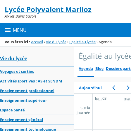
Panneau de gestion des cookies
Lycée Polyvalent Marlioz
Menu de la rubrique
Contenu
Aix les Bains Savoie
MENU
Vous êtes ici :
Accueil
›
Vie du lycée
›
Égalité au lycée
›
Agenda
Égalité au lycé
Vie du lycée
Agenda
Blog
Dossiers par
Voyages et sorties
Activités sportives : AS et SENDM
Aujourd’hui
Enseignement professionnel
lun.
03
mar
Enseignement supérieur
Sur la
Espace Santé
journée
Enseignement général
Enseignement technologique