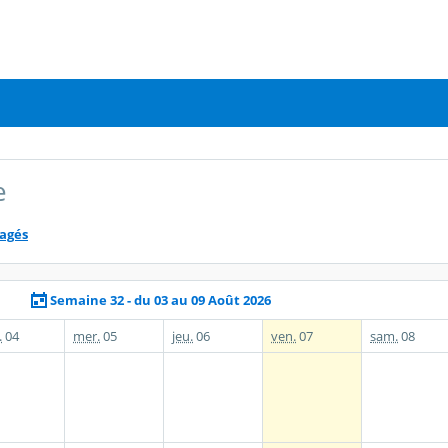
e
tagés
Semaine 32 - du 03 au 09 Août 2026
.
04
mer.
05
jeu.
06
ven.
07
sam.
08