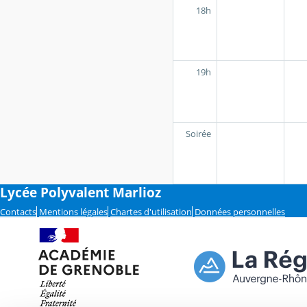
18h
19h
Soirée
Lycée Polyvalent Marlioz
Contacts
Mentions légales
Chartes d'utilisation
Données personnelles