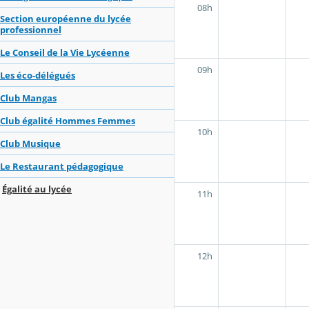
08h
Section européenne du lycée
professionnel
Le Conseil de la Vie Lycéenne
09h
Les éco-délégués
Club Mangas
Club égalité Hommes Femmes
10h
Club Musique
Le Restaurant pédagogique
Égalité au lycée
11h
12h