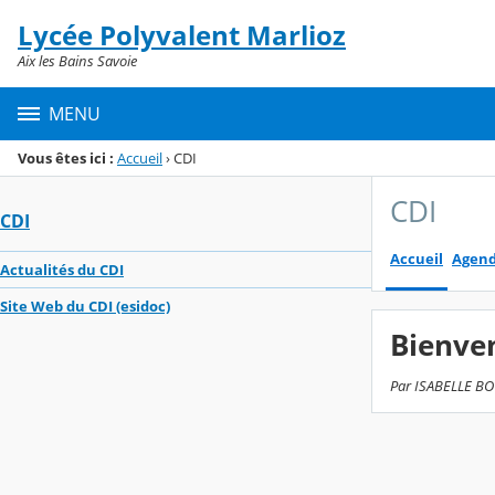
Panneau de gestion des cookies
Lycée Polyvalent Marlioz
Menu de la rubrique
Contenu
Aix les Bains Savoie
MENU
Vous êtes ici :
Accueil
›
CDI
CDI
CDI
Accueil
Agen
Actualités du CDI
Site Web du CDI (esidoc)
Bienve
Par ISABELLE BOU