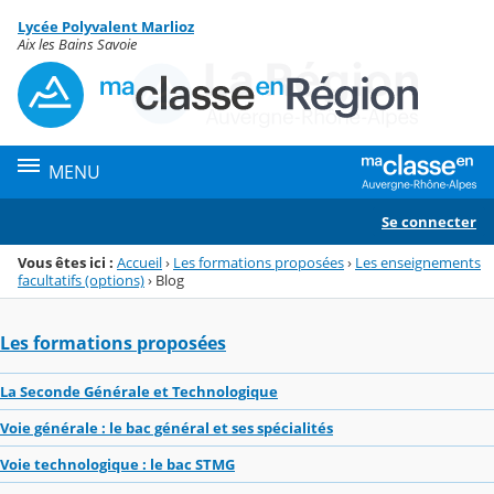
Panneau de gestion des cookies
Lycée Polyvalent Marlioz
Menu de la rubrique
Contenu
Aix les Bains Savoie
MENU
Se connecter
Vous êtes ici :
Accueil
›
Les formations proposées
›
Les enseignements
facultatifs (options)
›
Blog
Les formations proposées
La Seconde Générale et Technologique
Voie générale : le bac général et ses spécialités
Voie technologique : le bac STMG