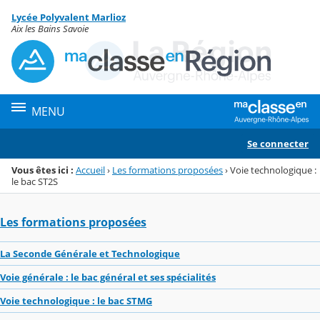
Panneau de gestion des cookies
Lycée Polyvalent Marlioz
Menu de la rubrique
Contenu
Aix les Bains Savoie
MENU
Se connecter
Vous êtes ici :
Accueil
›
Les formations proposées
›
Voie technologique :
le bac ST2S
Les formations proposées
La Seconde Générale et Technologique
Voie générale : le bac général et ses spécialités
Voie technologique : le bac STMG