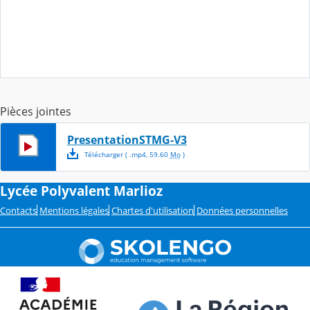
Pièces jointes
PresentationSTMG-V3
Télécharger
( .
mp4
,
59.60
Mo
)
Lycée Polyvalent Marlioz
Contacts
Mentions légales
Chartes d'utilisation
Données personnelles