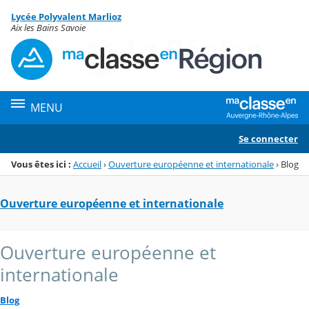
Panneau de gestion des cookies
Lycée Polyvalent Marlioz
Menu de la rubrique
Contenu
Aix les Bains Savoie
MENU
Se connecter
Vous êtes ici :
Accueil
›
Ouverture européenne et internationale
›
Blog
Ouverture européenne et internationale
Ouverture européenne et
internationale
Blog