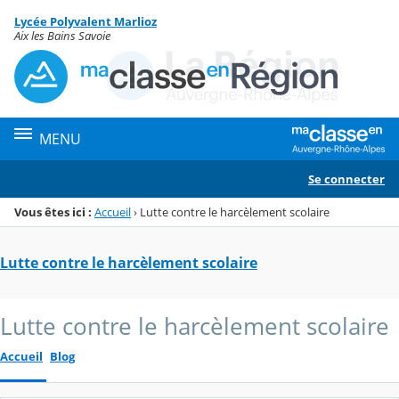
Panneau de gestion des cookies
Lycée Polyvalent Marlioz
Menu de la rubrique
Contenu
Aix les Bains Savoie
MENU
Se connecter
Vous êtes ici :
Accueil
›
Lutte contre le harcèlement scolaire
Lutte contre le harcèlement scolaire
Lutte contre le harcèlement scolaire
Accueil
Blog