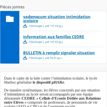
Pièces jointes
vademecum situation intimidation
scolaire
Télécharger
( .
pdf
,
137.69
ko
)
information aux familles CEDRE
Télécharger
( .
pdf
,
107.65
ko
)
BULLETIN à remplir signaler situation
Télécharger
( .
pdf
,
96.41
ko
)
Dans le cadre de la lutte contre l’intimidation scolaire, le lycée
Marlioz généralise
le dispositif pHARe
.
De manière systématique, les élèves concernés par une situation
d’intimidation au lycée seront accompagnés par une équipe
dénommée
CEDRE « Cellule d’Ecoute Dédiée aux Relations
entre Elèves »
composée de professeurs, de personnels de vie
scolaire (AED et CPE) et de l’assistante sociale.