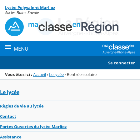
Panneau de gestion des cookies
Lycée Polyvalent Marlioz
Menu de la rubrique
Contenu
Aix les Bains Savoie
MENU
Se connecter
Vous êtes ici :
Accueil
›
Le lycée
›
Rentrée scolaire
Le lycée
Règles de vie au lycée
Contact
Portes Ouvertes du lycée Marlioz
Assistance