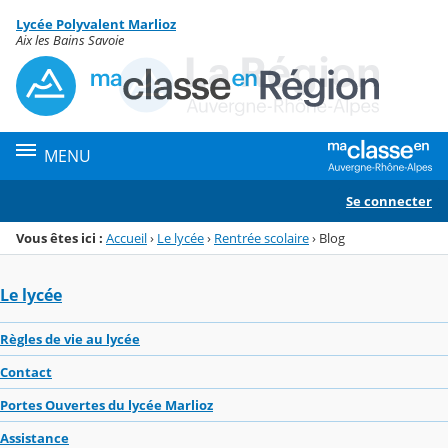
Panneau de gestion des cookies
Lycée Polyvalent Marlioz
Menu de la rubrique
Contenu
Aix les Bains Savoie
MENU
Se connecter
Vous êtes ici :
Accueil
›
Le lycée
›
Rentrée scolaire
›
Blog
Le lycée
Règles de vie au lycée
Contact
Portes Ouvertes du lycée Marlioz
Assistance