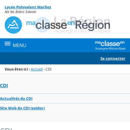
Panneau de gestion des cookies
Lycée Polyvalent Marlioz
Menu de la rubrique
Contenu
Aix les Bains Savoie
MENU
Se connecter
Vous êtes ici :
Accueil
›
CDI
CDI
Actualités du CDI
Site Web du CDI (esidoc)