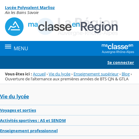
Panneau de gestion des cookies
Lycée Polyvalent Marlioz
Menu de la rubrique
Contenu
Aix les Bains Savoie
MENU
Se connecter
Vous êtes ici :
Accueil
›
Vie du lycée
›
Enseignement supérieur
›
Blog
›
Ouverture de l'alternance aux premières années de BTS CJN & GTLA
Vie du lycée
Voyages et sorties
Activités sportives : AS et SENDM
Enseignement professionnel