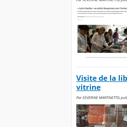
Visite de la l
vitrine
Par SEVERINE MARTINETTO, publié