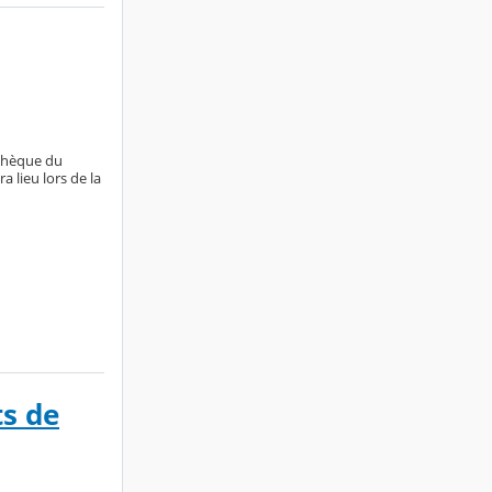
othèque du
 lieu lors de la
ts de