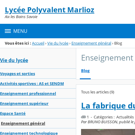
Panneau de gestion des cookies
Lycée Polyvalent Marlioz
Menu de la rubrique
Contenu
Aix les Bains Savoie
MENU
Vous êtes ici :
Accueil
›
Vie du lycée
›
Enseignement général
›
Blog
Enseignement 
Vie du lycée
Blog
Voyages et sorties
Activités sportives : AS et SENDM
Tous les articles (9)
Enseignement professionnel
La fabrique du
Enseignement supérieur
Espace Santé
1 - Catégories :
Actualités
Par BRUNO BUISSON, publié le jeu
Enseignement général
Enseignement technologique