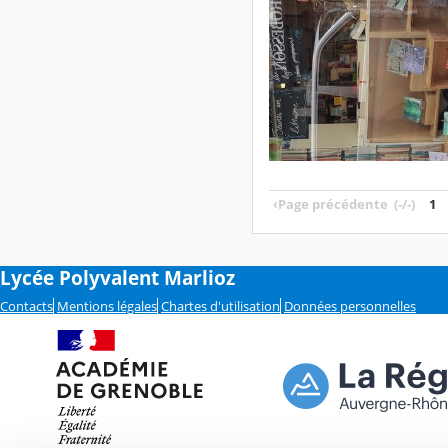
‹
Page précédente
(-/-)
1
Lycée Polyvalent Marlioz
Contacts
Mentions légales
Chartes d'utilisation
Données personnelles