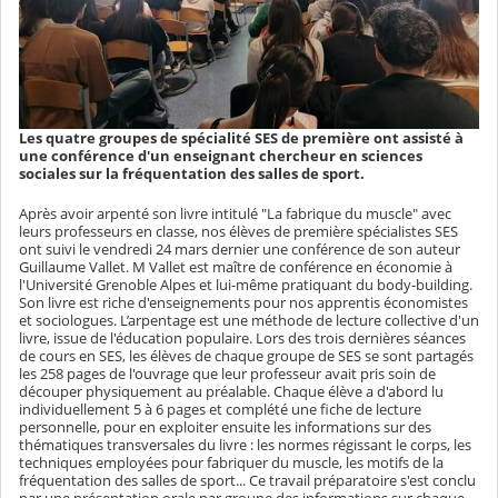
Les quatre groupes de spécialité SES de première ont assisté à
une conférence d'un enseignant chercheur en sciences
sociales sur la fréquentation des salles de sport.
Après avoir arpenté son livre intitulé "La fabrique du muscle" avec
leurs professeurs en classe, nos élèves de première spécialistes SES
ont suivi le vendredi 24 mars dernier une conférence de son auteur
Guillaume Vallet. M Vallet est maître de conférence en économie à
l'Université Grenoble Alpes et lui-même pratiquant du body-building.
Son livre est riche d'enseignements pour nos apprentis économistes
et sociologues.
L’arpentage est une méthode de lecture collective d'un
livre, issue de l'éducation populaire. Lors des trois dernières séances
de cours en SES, les élèves de chaque groupe de SES se sont partagés
les 258 pages de l'ouvrage que leur professeur avait pris soin de
découper physiquement au préalable. Chaque élève a d'abord lu
individuellement 5 à 6 pages et complété une fiche de lecture
personnelle, pour en exploiter ensuite les informations sur des
thématiques transversales du livre : les normes régissant le corps, les
techniques employées pour fabriquer du muscle, les motifs de la
fréquentation des salles de sport... Ce travail préparatoire s'est conclu
par une présentation orale par groupe des informations sur chaque