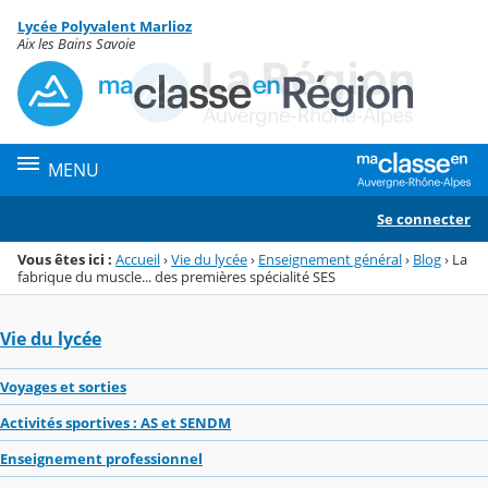
Panneau de gestion des cookies
Lycée Polyvalent Marlioz
Menu de la rubrique
Contenu
Aix les Bains Savoie
MENU
Se connecter
Vous êtes ici :
Accueil
›
Vie du lycée
›
Enseignement général
›
Blog
›
La
fabrique du muscle... des premières spécialité SES
Vie du lycée
Voyages et sorties
Activités sportives : AS et SENDM
Enseignement professionnel