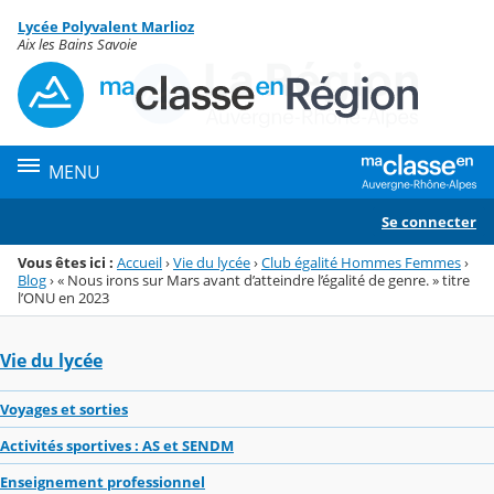
Panneau de gestion des cookies
Lycée Polyvalent Marlioz
Menu de la rubrique
Contenu
Aix les Bains Savoie
MENU
Se connecter
Vous êtes ici :
Accueil
›
Vie du lycée
›
Club égalité Hommes Femmes
›
Blog
›
« Nous irons sur Mars avant d’atteindre l’égalité de genre. » titre
l’ONU en 2023
Vie du lycée
Voyages et sorties
Activités sportives : AS et SENDM
Enseignement professionnel