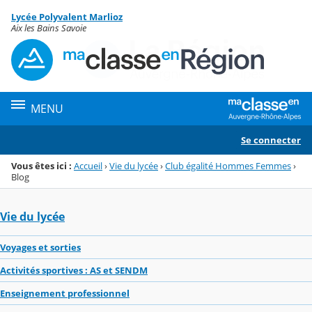
Panneau de gestion des cookies
Lycée Polyvalent Marlioz
Menu de la rubrique
Contenu
Aix les Bains Savoie
MENU
Se connecter
Vous êtes ici :
Accueil
›
Vie du lycée
›
Club égalité Hommes Femmes
›
Blog
Vie du lycée
Voyages et sorties
Activités sportives : AS et SENDM
Enseignement professionnel