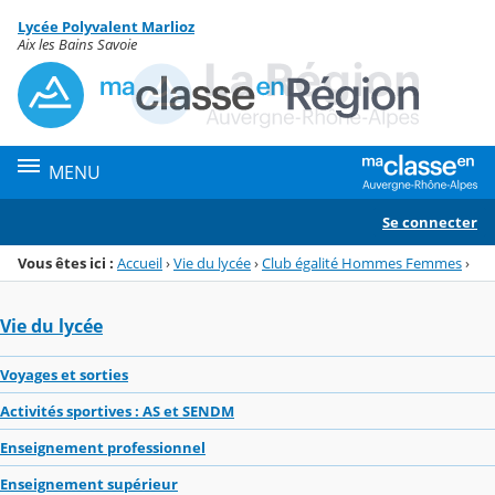
Panneau de gestion des cookies
Lycée Polyvalent Marlioz
Menu de la rubrique
Contenu
Aix les Bains Savoie
MENU
Se connecter
Vous êtes ici :
Accueil
›
Vie du lycée
›
Club égalité Hommes Femmes
›
Vie du lycée
Voyages et sorties
Activités sportives : AS et SENDM
Enseignement professionnel
Enseignement supérieur