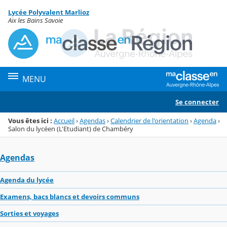
Panneau de gestion des cookies
Lycée Polyvalent Marlioz
Menu de la rubrique
Contenu
Aix les Bains Savoie
MENU
Se connecter
Vous êtes ici :
Accueil
›
Agendas
›
Calendrier de l'orientation
›
Agenda
›
Salon du lycéen (L'Etudiant) de Chambéry
Agendas
Agenda du lycée
Examens, bacs blancs et devoirs communs
Sorties et voyages