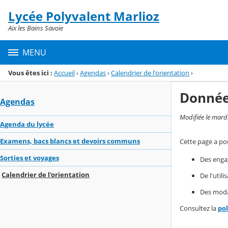
Panneau de gestion des cookies
Lycée Polyvalent Marlioz
Menu de la rubrique
Contenu
Aix les Bains Savoie
MENU
Vous êtes ici :
Accueil
›
Agendas
›
Calendrier de l'orientation
›
Donnée
Agendas
Modifiée le mard
Agenda du lycée
Examens, bacs blancs et devoirs communs
Cette page a pou
Sorties et voyages
Des enga
Calendrier de l'orientation
De l'util
Des modal
Consultez la
po