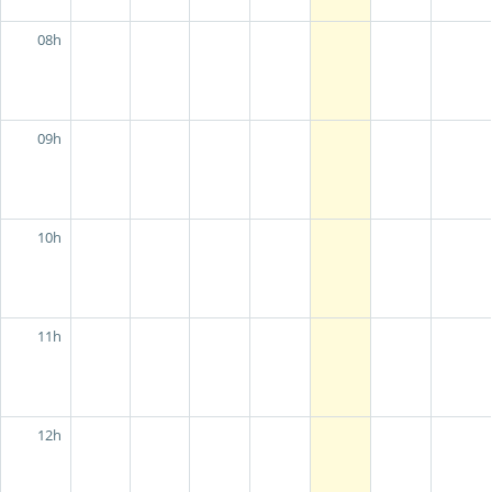
08h
09h
10h
11h
12h