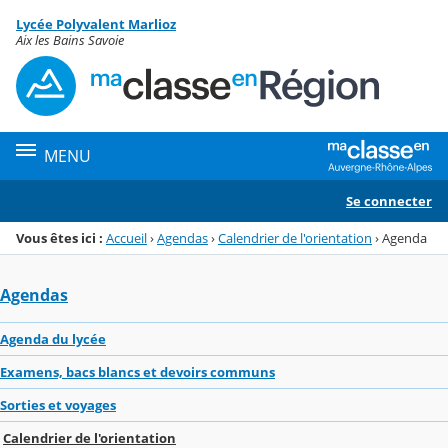
Panneau de gestion des cookies
Lycée Polyvalent Marlioz
Menu de la rubrique
Contenu
Aix les Bains Savoie
MENU
Se connecter
Vous êtes ici :
Accueil
›
Agendas
›
Calendrier de l'orientation
›
Agenda
Agendas
Agenda du lycée
Examens, bacs blancs et devoirs communs
Sorties et voyages
Calendrier de l'orientation