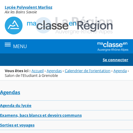
Panneau de gestion des cookies
Lycée Polyvalent Marlioz
Menu de la rubrique
Contenu
Aix les Bains Savoie
MENU
Se connecter
Vous êtes ici :
Accueil
›
Agendas
›
Calendrier de l'orientation
›
Agenda
›
Salon de l'Etudiant à Grenoble
Agendas
Agenda du lycée
Examens, bacs blancs et devoirs communs
Sorties et voyages