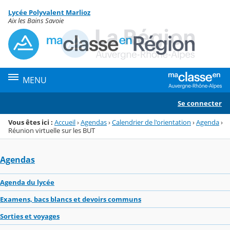
Panneau de gestion des cookies
Lycée Polyvalent Marlioz
Menu de la rubrique
Contenu
Aix les Bains Savoie
MENU
Se connecter
Vous êtes ici :
Accueil
›
Agendas
›
Calendrier de l'orientation
›
Agenda
›
Réunion virtuelle sur les BUT
Agendas
Agenda du lycée
Examens, bacs blancs et devoirs communs
Sorties et voyages