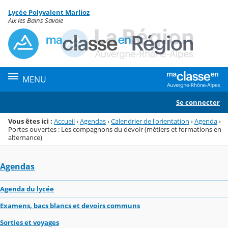
Panneau de gestion des cookies
Lycée Polyvalent Marlioz
Menu de la rubrique
Contenu
Aix les Bains Savoie
MENU
Se connecter
Vous êtes ici :
Accueil
›
Agendas
›
Calendrier de l'orientation
›
Agenda
›
Portes ouvertes : Les compagnons du devoir (métiers et formations en
alternance)
Agendas
Agenda du lycée
Examens, bacs blancs et devoirs communs
Sorties et voyages