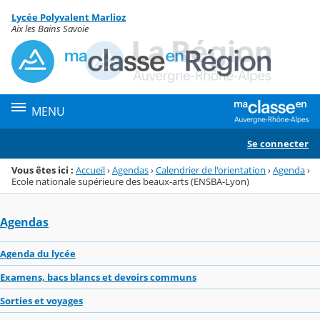
Panneau de gestion des cookies
Lycée Polyvalent Marlioz
Menu de la rubrique
Contenu
Aix les Bains Savoie
MENU
Se connecter
Vous êtes ici :
Accueil
›
Agendas
›
Calendrier de l'orientation
›
Agenda
›
Ecole nationale supérieure des beaux-arts (ENSBA-Lyon)
Agendas
Agenda du lycée
Examens, bacs blancs et devoirs communs
Sorties et voyages