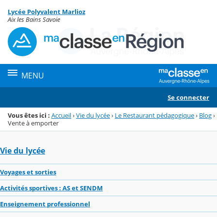
Panneau de gestion des cookies
Lycée Polyvalent Marlioz
Menu de la rubrique
Contenu
Aix les Bains Savoie
MENU
Se connecter
Vous êtes ici :
Accueil
›
Vie du lycée
›
Le Restaurant pédagogique
›
Blog
›
Vente à emporter
Vie du lycée
Voyages et sorties
Activités sportives : AS et SENDM
Enseignement professionnel