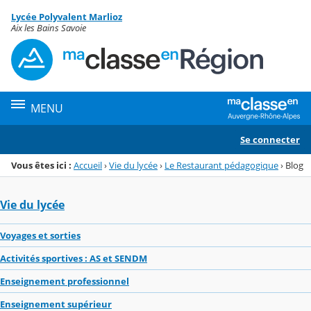
Panneau de gestion des cookies
Lycée Polyvalent Marlioz
Menu de la rubrique
Contenu
Aix les Bains Savoie
MENU
Se connecter
Vous êtes ici :
Accueil
›
Vie du lycée
›
Le Restaurant pédagogique
›
Blog
Vie du lycée
Voyages et sorties
Activités sportives : AS et SENDM
Enseignement professionnel
Enseignement supérieur