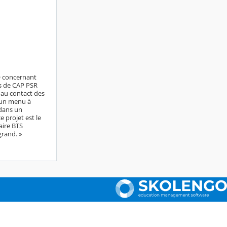
O concernant
es de CAP PSR
s au contact des
é un menu à
 dans un
 projet est le
aire BTS
grand. »