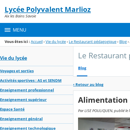
Panneau de gestion des cookies
Lycée Polyvalent Marlioz
Menu de la rubrique
Contenu
Aix les Bains Savoie
MENU
Vous êtes ici :
Accueil
›
Vie du lycée
›
Le Restaurant pédagogique
›
Blog
›
Le Restaurant
Vie du lycée
Blog
Voyages et sorties
Activités sportives : AS et SENDM
‹
Retour au blog
Enseignement professionnel
Alimentation 
Enseignement supérieur
Espace Santé
Par LISE POULIQUEN, publié le lu
Enseignement général
Enseignement technologique