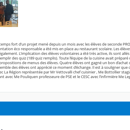
un temps fort d’un projet mené depuis un mois avec les élèves de seconde PR
imentation éco responsable a été mis en place au restaurant scolaire. Les élèv
lement. L’implication des élèves volontaires a été très active, ils sont allé
remplir des quiz (189 quiz remplis). Toute l’équipe de la cuisine avait prépar
ropositions de menus des élèves. Quatre élèves ont gagné un bon d’achat
mble des élèves ont apprécié ce moment d’échange. Il est à souligner que ce
vec La Région représentée par Mr Vettovalli chef cuisinier , Me Bottollier stagi
ant avec Me Pouliquen professeure de PSE et le CESC avec l’infirmière Me Le