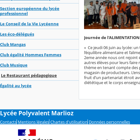
Section européenne du lycée
professionnel
Le Conseil de la Vie Lycéenne
Les éco-délégués
Journée de l'ALIMENTATION
Club Mangas
« Ce jeudi 06 juin au lycée: 
l’équilibre alimentaire et l’al
Club égalité Hommes Femmes
2eme année nous ont rejoint éga
autres élèves pour leurs faire 
Club Musique
thème en tenant compte des p
magasin de producteurs. L’ense
Le Restaurant pédagogique
fruit d’un partenariat étroit a
diététique et le corps enseign
Égalité au lycée
Lycée Polyvalent Marlioz
Contacts
Mentions légales
Chartes d'utilisation
Données personnelles