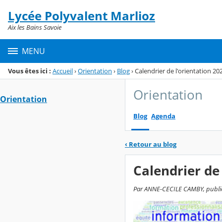
Panneau de gestion des cookies
Lycée Polyvalent Marlioz
Menu de la rubrique
Contenu
Aix les Bains Savoie
MENU
Vous êtes ici :
Accueil
›
Orientation
›
Blog
›
Calendrier de l'orientation 2
Orientation
Orientation
Blog
Agenda
‹
Retour au blog
Calendrier de
Par ANNE-CECILE CAMBY, publié 