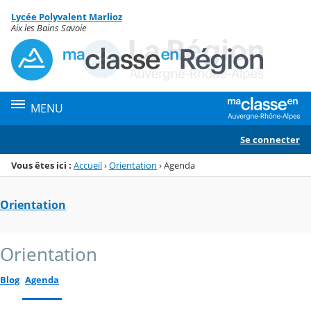
Panneau de gestion des cookies
Lycée Polyvalent Marlioz
Menu de la rubrique
Contenu
Aix les Bains Savoie
MENU
Se connecter
Vous êtes ici :
Accueil
›
Orientation
›
Agenda
Orientation
Orientation
Blog
Agenda