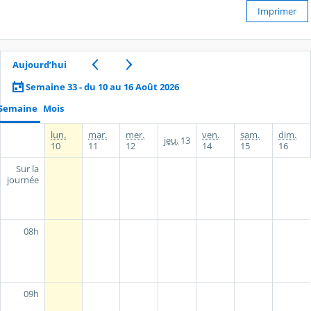
Imprimer
Aujourd’hui
Semaine 33 - du 10 au 16 Août 2026
Semaine
Mois
lun.
mar.
mer.
ven.
sam.
dim.
jeu.
13
10
11
12
14
15
16
Sur la
journée
08h
09h