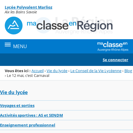
Panneau de gestion des cookies
Lycée Polyvalent Marlioz
Menu de la rubrique
Contenu
Aix les Bains Savoie
MENU
Se connecter
Vous êtes ici :
Accueil
›
Vie du lycée
›
Le Conseil de la Vie Lycéenne
›
Blog
›
Le 12 mai, c'est Carnaval
Vie du lycée
Voyages et sorties
Activités sportives : AS et SENDM
Enseignement professionnel