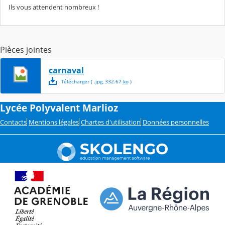
Ils vous attendent nombreux !
Pièces jointes
carnaval
Télécharger
( .
jpg
,
332.67
ko
)
Lycée Polyvalent Marlioz
Contacts
Mentions légales
Chartes d'utilisation
Données personnelles