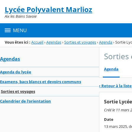
Panneau de gestion des cookies
Lycée Polyvalent Marlioz
Menu de la rubrique
Contenu
Aix les Bains Savoie
MENU
Vous êtes ici :
Accueil
›
Agendas
›
Sorties et voyages
›
Agenda
›
Sortie Ly
Sorties
Agendas
Agenda
Agenda du lycée
Examens, bacs blancs et devoirs communs
‹ Retour à la liste
Sorties et voyages
Sortie Lycé
Calendrier de l'orientation
Créé le 11 mars 
Date
13 mars 2025, de