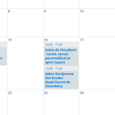
8
9
10
15
16
17
09:00 - 17:00
Salon de l'étudiant
: santé, social,
t-
paramédical et
sport (Lyon)
10:00 - 17:00
Salon Studyrama
des Etudes
Supérieures de
Chambéry
22
23
24