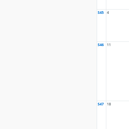
S45
4
S46
11
S47
18