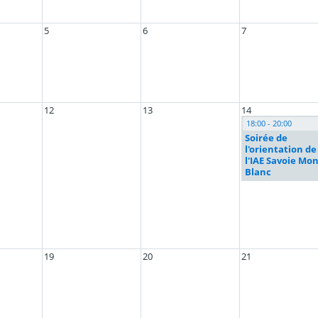
5
6
7
12
13
14
18:00 - 20:00
Soirée de
l'orientation de
l'IAE Savoie Mon
Blanc
19
20
21