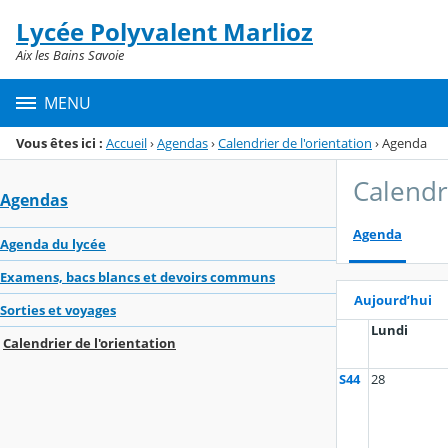
Panneau de gestion des cookies
Lycée Polyvalent Marlioz
Menu de la rubrique
Contenu
Aix les Bains Savoie
MENU
Vous êtes ici :
Accueil
›
Agendas
›
Calendrier de l'orientation
›
Agenda
Calendri
Agendas
Agenda
Agenda du lycée
Examens, bacs blancs et devoirs communs
Aujourd’hui
Sorties et voyages
Lundi
Calendrier de l'orientation
S44
28