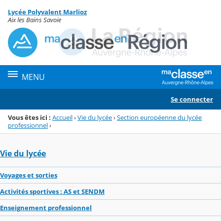
Panneau de gestion des cookies
Lycée Polyvalent Marlioz
Menu de la rubrique
Contenu
Aix les Bains Savoie
MENU
Se connecter
Vous êtes ici :
Accueil
›
Vie du lycée
›
Section européenne du lycée
professionnel
›
Vie du lycée
Voyages et sorties
Activités sportives : AS et SENDM
Enseignement professionnel