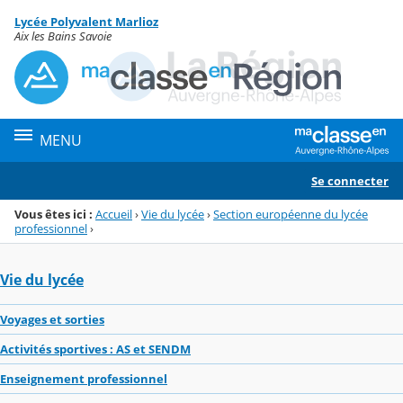
Panneau de gestion des cookies
Lycée Polyvalent Marlioz
Menu de la rubrique
Contenu
Aix les Bains Savoie
MENU
Se connecter
Vous êtes ici :
Accueil
›
Vie du lycée
›
Section européenne du lycée
professionnel
›
Vie du lycée
Voyages et sorties
Activités sportives : AS et SENDM
Enseignement professionnel