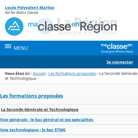
Panneau de gestion des cookies
Lycée Polyvalent Marlioz
Menu de la rubrique
Contenu
Aix les Bains Savoie
MENU
Se connecter
Vous êtes ici :
Accueil
›
Les formations proposées
›
La Seconde Générale
et Technologique
Les formations proposées
La Seconde Générale et Technologique
Voie générale : le bac général et ses spécialités
Voie technologique : le bac STMG