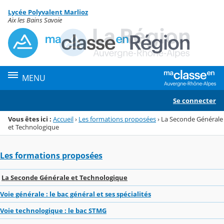
Panneau de gestion des cookies
Lycée Polyvalent Marlioz
Menu de la rubrique
Contenu
Aix les Bains Savoie
MENU
Se connecter
Vous êtes ici :
Accueil
›
Les formations proposées
›
La Seconde Générale
et Technologique
Les formations proposées
La Seconde Générale et Technologique
Voie générale : le bac général et ses spécialités
Voie technologique : le bac STMG