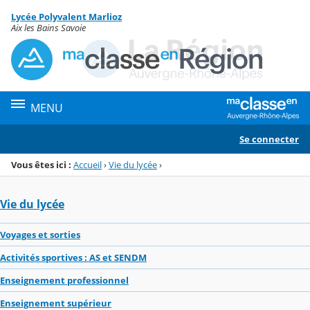
Panneau de gestion des cookies
Lycée Polyvalent Marlioz
Menu de la rubrique
Contenu
Aix les Bains Savoie
MENU
Se connecter
Vous êtes ici :
Accueil
›
Vie du lycée
›
Vie du lycée
Voyages et sorties
Activités sportives : AS et SENDM
Enseignement professionnel
Enseignement supérieur