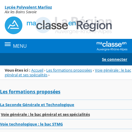
Panneau de gestion des cookies
Lycée Polyvalent Marlioz
Menu de la rubrique
Contenu
Aix les Bains Savoie
MENU
Se connecter
Vous êtes ici :
Accueil
›
Les formations proposées
›
Voie générale : le bac
général et ses spécialités
›
Les formations proposées
La Seconde Générale et Technologique
Voie générale : le bac général et ses spécialités
Voie technologique : le bac STMG