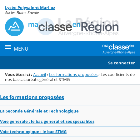
Panneau de gestion des cookies
Lycée Polyvalent Marlioz
Menu de la rubrique
Contenu
Aix les Bains Savoie
MENU
Se connecter
Vous êtes ici :
Accueil
›
Les formations proposées
›
Les coefficients de
nos baccalauréats général et STMG
Les formations proposées
La Seconde Générale et Technologique
Voie générale : le bac général et ses spécialités
Voie technologique : le bac STMG