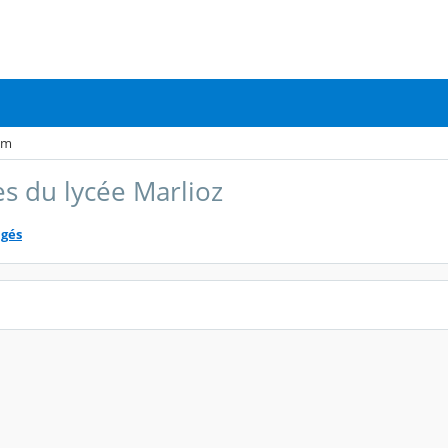
um
s du lycée Marlioz
agés