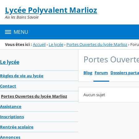
Panneau de gestion des cookies
Lycée Polyvalent Marlioz
Menu de la rubrique
Contenu
Aix les Bains Savoie
MENU
Vous êtes ici :
Accueil
›
Le lycée
›
Portes Ouvertes du lycée Marlioz
›
For
Portes Ouverte
Le lycée
Blog
Forum
Dossiers part
Règles de vie au lycée
Contact
Aucun sujet
Portes Ouvertes du lycée Marlioz
Assistance
Inscriptions
Rentrée scolaire
Annonces