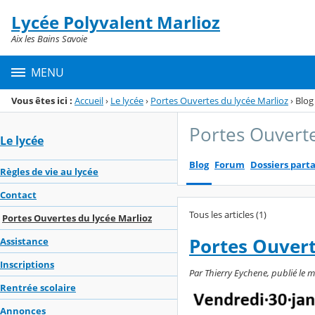
Panneau de gestion des cookies
Lycée Polyvalent Marlioz
Menu de la rubrique
Contenu
Aix les Bains Savoie
MENU
Vous êtes ici :
Accueil
›
Le lycée
›
Portes Ouvertes du lycée Marlioz
›
Blog
Portes Ouverte
Le lycée
Blog
Forum
Dossiers part
Règles de vie au lycée
Contact
Tous les articles (1)
Portes Ouvertes du lycée Marlioz
Portes Ouvert
Assistance
Inscriptions
Par Thierry Eychene, publié le m
Rentrée scolaire
Annonces