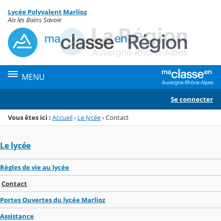
Panneau de gestion des cookies
Lycée Polyvalent Marlioz
Menu de la rubrique
Contenu
Aix les Bains Savoie
MENU
Se connecter
Vous êtes ici :
Accueil
›
Le lycée
›
Contact
Le lycée
Règles de vie au lycée
Contact
Portes Ouvertes du lycée Marlioz
Assistance