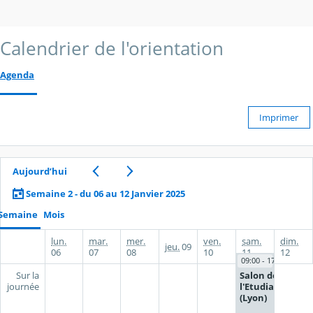
Calendrier de l'orientation
Agenda
Imprimer
Aujourd’hui
Semaine 2 - du 06 au 12 Janvier 2025
Semaine
Mois
lun.
mar.
mer.
ven.
sam.
dim.
jeu.
09
06
07
08
10
11
12
09:00 - 17:00
Salon de
Sur la
l'Etudiant
journée
(Lyon)