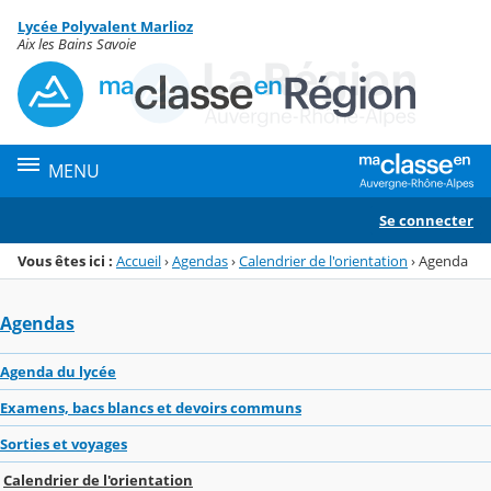
Panneau de gestion des cookies
Lycée Polyvalent Marlioz
Menu de la rubrique
Contenu
Aix les Bains Savoie
MENU
Se connecter
Vous êtes ici :
Accueil
›
Agendas
›
Calendrier de l'orientation
›
Agenda
Agendas
Agenda du lycée
Examens, bacs blancs et devoirs communs
Sorties et voyages
Calendrier de l'orientation