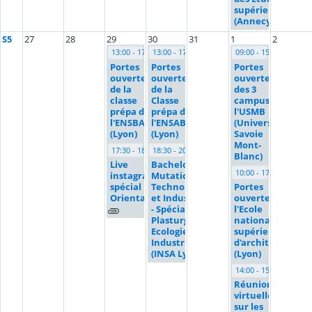
supérieures
(Annecy)
S5
27
28
29
30
31
1
2
13:00 - 17:00
13:00 - 17:00
09:00 - 15:00
Portes
Portes
Portes
ouvertes
ouvertes
ouvertes
de la
de la
des 3
classe
Classe
campus de
prépa de
prépa de
l'USMB
l'ENSBA
l'ENSAB
(Université
(Lyon)
(Lyon)
Savoie
Mont-
17:30 - 18:00
18:30 - 20:00
Blanc)
Live
Bachelor
10:00 - 17:00
instagram
Mutations
spécial
Technologiques
Portes
Orientation
et Industrielles
ouvertes à
- Spécialité
l'Ecole
Plasturgie et
nationale
Ecologie
supérieure
Industrielle
d'architecture
(INSA Lyon)
(Lyon)
14:00 - 15:00
Réunion
virtuelle
sur les