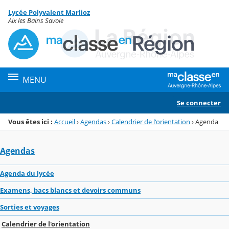
Panneau de gestion des cookies
Lycée Polyvalent Marlioz
Menu de la rubrique
Contenu
Aix les Bains Savoie
MENU
Se connecter
Vous êtes ici :
Accueil
›
Agendas
›
Calendrier de l'orientation
›
Agenda
Agendas
Agenda du lycée
Examens, bacs blancs et devoirs communs
Sorties et voyages
Calendrier de l'orientation