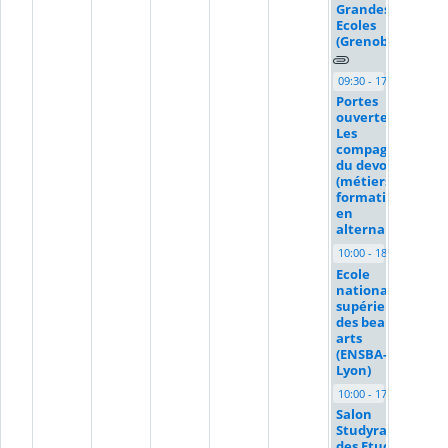
Grandes
Ecoles
(Grenoble)
09:30 - 17:30
Portes
ouvertes :
Les
compagnons
du devoir
(métiers et
formations
en
alternance)
10:00 - 18:00
Ecole
nationale
supérieure
des beaux-
arts
(ENSBA-
Lyon)
10:00 - 17:00
Salon
Studyrama
des Etudes