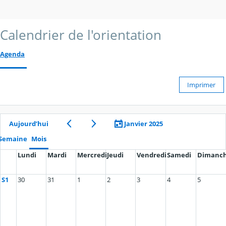
Calendrier de l'orientation
Agenda
Imprimer
Aujourd’hui
Janvier 2025
Semaine
Mois
Lundi
Mardi
Mercredi
Jeudi
Vendredi
Samedi
Dimanc
S1
30
31
1
2
3
4
5