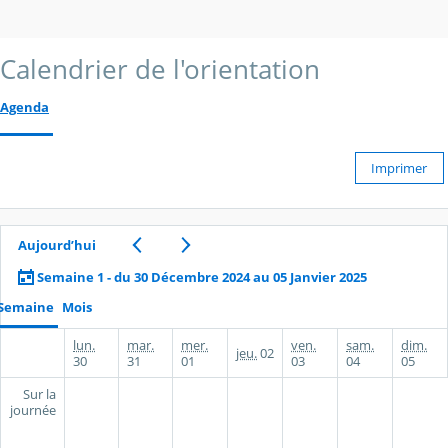
Calendrier de l'orientation
Agenda
Imprimer
Aujourd’hui
Semaine 1 - du 30 Décembre 2024 au 05 Janvier 2025
Semaine
Mois
lun.
mar.
mer.
ven.
sam.
dim.
jeu.
02
30
31
01
03
04
05
Sur la
journée