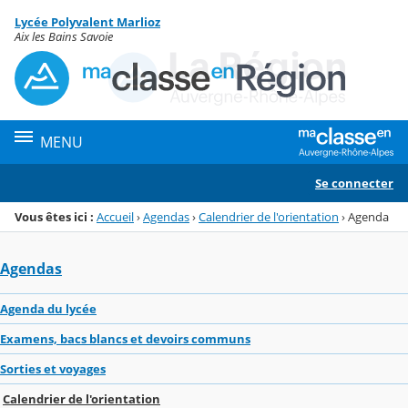
Panneau de gestion des cookies
Lycée Polyvalent Marlioz
Menu de la rubrique
Contenu
Aix les Bains Savoie
MENU
Se connecter
Vous êtes ici :
Accueil
›
Agendas
›
Calendrier de l'orientation
›
Agenda
Agendas
Agenda du lycée
Examens, bacs blancs et devoirs communs
Sorties et voyages
Calendrier de l'orientation