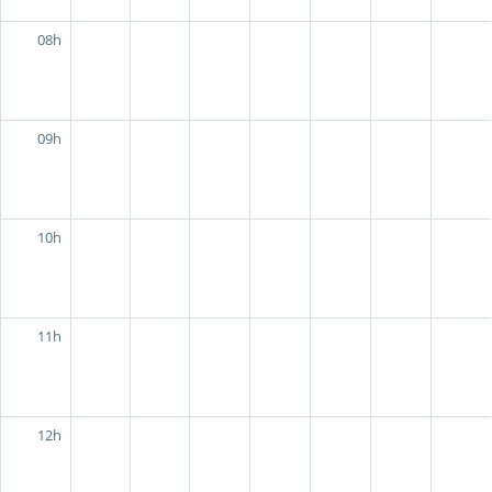
08h
09h
10h
11h
12h