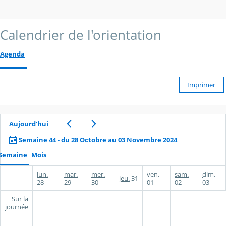
Calendrier de l'orientation
Agenda
Imprimer
Aujourd’hui
Semaine 44 - du 28 Octobre au 03 Novembre 2024
Semaine
Mois
lun.
mar.
mer.
ven.
sam.
dim.
jeu.
31
28
29
30
01
02
03
Sur la
journée