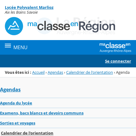
Panneau de gestion des cookies
Lycée Polyvalent Marlioz
Menu de la rubrique
Contenu
Aix les Bains Savoie
MENU
Se connecter
Vous êtes ici :
Accueil
›
Agendas
›
Calendrier de l'orientation
›
Agenda
Agendas
Agenda du lycée
Examens, bacs blancs et devoirs communs
Sorties et voyages
Calendrier de l'orientation