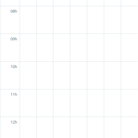
08h
09h
10h
11h
12h