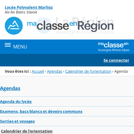
Panneau de gestion des cookies
Lycée Polyvalent Marlioz
Menu de la rubrique
Contenu
Aix les Bains Savoie
MENU
Se connecter
Vous êtes ici :
Accueil
›
Agendas
›
Calendrier de l'orientation
›
Agenda
Agendas
Agenda du lycée
Examens, bacs blancs et devoirs communs
Sorties et voyages
Calendrier de l'orientation