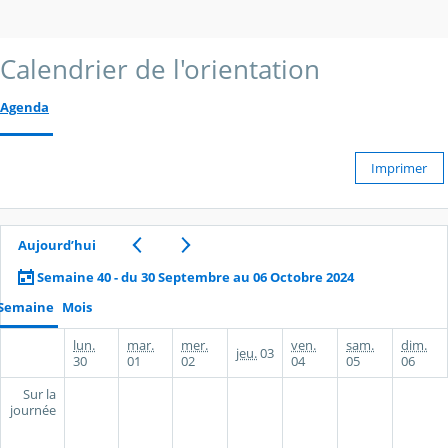
Calendrier de l'orientation
Agenda
Imprimer
Aujourd’hui
Semaine 40 - du 30 Septembre au 06 Octobre 2024
Semaine
Mois
lun.
mar.
mer.
ven.
sam.
dim.
jeu.
03
30
01
02
04
05
06
Sur la
journée