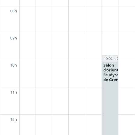
08h
09h
10:00 - 17:00
Salon
10h
d'orientation
Studyrama
de Grenoble
11h
12h